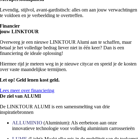
Levendig, stijlvol, avant-gardistisch: alles om aan jouw verwachtingen
te voldoen en je verbeelding te overtreffen.
Financier
jouw LINKTOUR
Overweeg je een nieuwe LINKTOUR Alumi aan te schaffen, maar
betaal je het volledige bedrag liever niet in één keer? Dan is een
financiering de ideale oplossing!
Hiermee rijd je meteen weg in je nieuwe citycar en spreid je de kosten
over vaste maandelijkse termijnen.
Let op! Geld lenen kost geld.
Lees meer over financiering
De ziel van ALUMI
De LINKTOUR ALUMI is een samensmelting van drie
inspiratiebronnen
ALLUMINIO
(Aluminium): Als eerbetoon aan onze
innovatieve technologie voor volledig aluminium carrosserieën
LUME
(Licht): Maakt elke reis in de mobiliteit van de toekomst