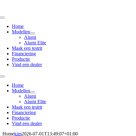
Skip
to
content
Toggle
Navigation
Home
Modellen
Alumi
Alumi Elite
Maak een testrit
Financiering
Productie
Vind een dealer
Toggle
Navigation
Home
Modellen
Alumi
Alumi Elite
Maak een testrit
Financiering
Productie
Vind een dealer
Home
kim
2026-07-01T13:49:07+01:00