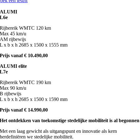
oek een testrit
ALUMI
L6e
Rijbereik WMTC 120 km
Max 45 km/u
AM rijbewijs
L x b x h 2685 x 1500 x 1555 mm
Prijs vanaf € 10.490,00
ALUMI elite
L7e
Rijbereik WMTC 190 km
Max 90 km/u
B rijbewijs
L x b x h 2685 x 1500 x 1590 mm
Prijs vanaf € 14.990,00
Het ontdekken van toekomstige stedelijke mobiliteit is al begonnen
Met een laag gewicht als uitgangspunt en innovatie als kern
herdefiniëren we stedelijke mobiliteit.