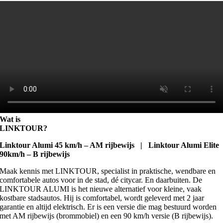
Wat is
LINKTOUR?
Linktour Alumi 45 km/h – AM rijbewijs | Linktour Alumi Elite
90km/h – B rijbewijs
Maak kennis met LINKTOUR, specialist in praktische, wendbare en
comfortabele autos voor in de stad, dé citycar. En daarbuiten. De
LINKTOUR ALUMI is het nieuwe alternatief voor kleine, vaak
kostbare stadsautos. Hij is comfortabel, wordt geleverd met 2 jaar
garantie en altijd elektrisch. Er is een versie die mag bestuurd worden
met AM rijbewijs (brommobiel) en een 90 km/h versie (B rijbewijs).